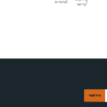
|
|
2הערות
קריאה
מלצות
טיפים ופוסטים בצילום וסטיילינג
התלמידות שלי
הירשמי