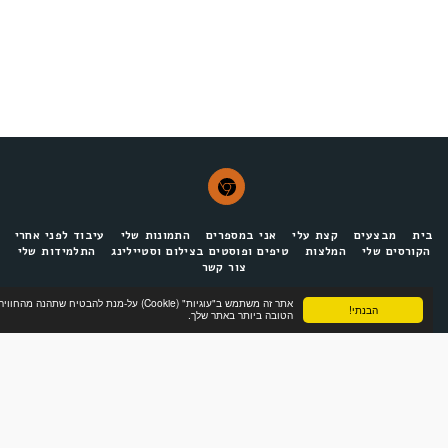
ית
מבצעים
קצת עלי
אני במספרים
התמונות שלי
עיבוד לפני אחרי
הקורסים שלי
המלצות
טיפים ופוסטים בצילום וסטיילינג
התלמידות שלי
צור קשר
אתר זה משתמש ב"עוגיות" (Cookie) על-מנת להבטיח שתהנה מהחוויה
הבנתי!
הירשמי
הטובה ביותר באתר שלך.
זכויות יוצרים © 2026 כל הזכויות שמורות -
נחמי מישור photography
נגישות